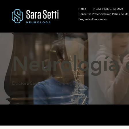
Home
Nueva PIDE CITA 2026
Consultas Presenciales en Palma de Mal
Preguntas Frecuentes
Neurología 
Doctora Sara Setti - Neuróloga