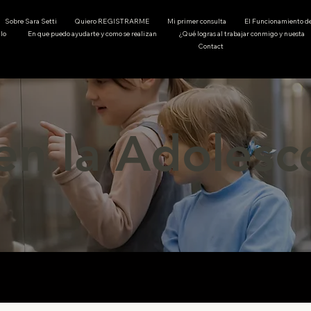
Sobre Sara Setti
Quiero REGISTRARME
Mi primer consulta
El Funcionamiento 
lo
En que puedo ayudarte y como se realizan
¿Qué logras al trabajar conmigo y nuesta
Contact
en la Adolesc