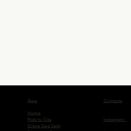
Área
Contacta
Home
Pide tu Cita
Instagram
Sobre Sara Setti