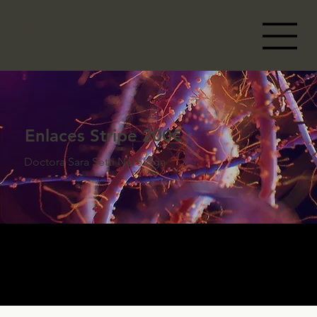
SARA SETTI
NEURÓLOGA
Enlaces Stripe 200€
Doctora Sara Setti Neróloga