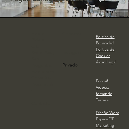
Home
Contacta
Política de
Pide tu
Privacidad
Cita
Política de
Instagram
Sobre Sara
Cookies
Setti
Aviso Legal
Privado
Preguntas
Frecuentes
Consultas
Fotos&
Presenciale
Videos:
s
fernando
Terrasa
Contacto
Diseño Web:
Expan-DT
Marketing