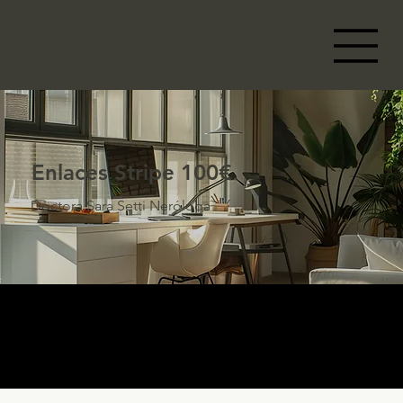
SARA SETTI
NEURÓLOGA
Enlaces Stripe 100€
Doctora Sara Setti Neróloga