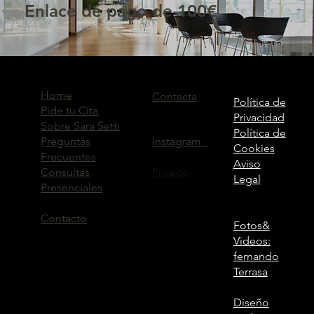
Enlace de pago de 100€
Home
Contacta
Política de
Pide tu Cita
Privacidad
Sobre Sara Setti
Política de
Instagram
Preguntas
Cookies
Frecuentes
Aviso
Privado
Consultas
Legal
Presenciales
Contacto
Fotos&
Videos:
fernando
Terrasa
Diseño